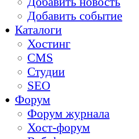
Добавить новость
Добавить событие
Каталоги
Хостинг
CMS
Студии
SEO
Форум
Форум журнала
Хост-форум