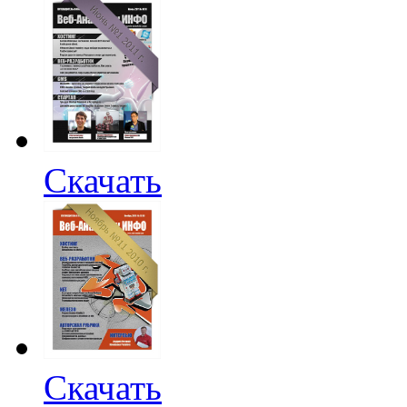
Скачать
Скачать