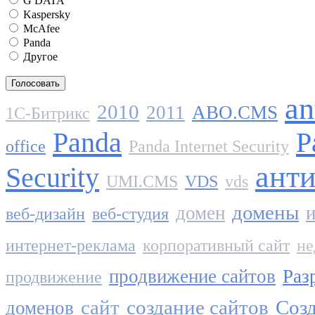
G DATA
Kaspersky
McAfee
Panda
Другое
an
2010
2011
ABO.CMS
1C-Битрикс
Panda
P
office
Panda Internet Security
ант
Security
UMI.CMS
VDS
vds
домены
домен
и
веб-дизайн
веб-студия
интернет-реклама
корпоративный сайт
не
продвижение сайтов
Раз
продвижение
сайт
создание сайтов
Созд
доменов