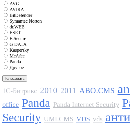
AVG
AVIRA
BitDefender
Symantec Norton
dr.WEB
ESET
F-Secure
G DATA
Kaspersky
McAfee
Panda
Другое
an
2010
2011
ABO.CMS
1C-Битрикс
Panda
P
office
Panda Internet Security
ант
Security
UMI.CMS
VDS
vds