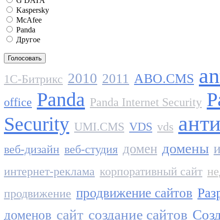
G DATA
Kaspersky
McAfee
Panda
Другое
an
2010
2011
ABO.CMS
1C-Битрикс
Panda
P
office
Panda Internet Security
ант
Security
UMI.CMS
VDS
vds
домены
домен
и
веб-дизайн
веб-студия
интернет-реклама
корпоративный сайт
не
продвижение сайтов
Раз
продвижение
сайт
создание сайтов
Созд
доменов