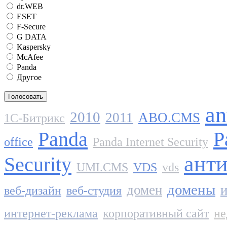
dr.WEB
ESET
F-Secure
G DATA
Kaspersky
McAfee
Panda
Другое
an
2010
2011
ABO.CMS
1C-Битрикс
Panda
P
office
Panda Internet Security
ант
Security
UMI.CMS
VDS
vds
домены
домен
и
веб-дизайн
веб-студия
интернет-реклама
корпоративный сайт
не