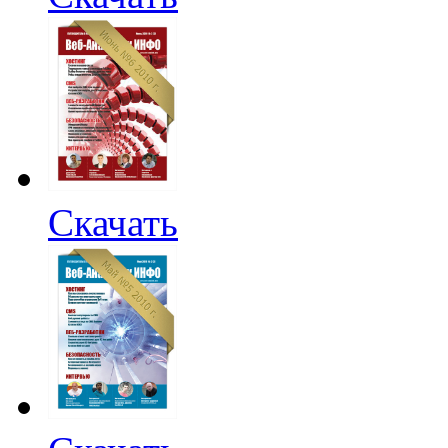
Скачать