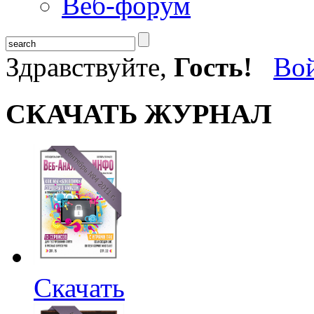
Веб-форум
Здравствуйте,
Гость!
Во
СКАЧАТЬ ЖУРНАЛ
Скачать