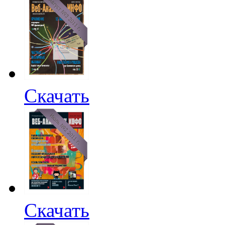
Скачать
Скачать