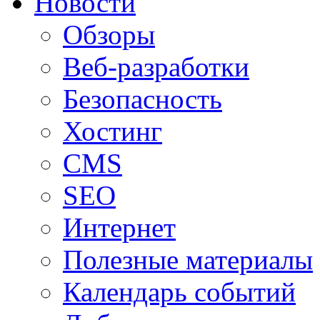
Новости
Обзоры
Веб-разработки
Безопасность
Хостинг
CMS
SEO
Интернет
Полезные материалы
Календарь событий