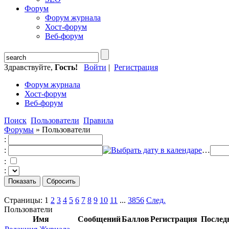
Форум
Форум журнала
Хост-форум
Веб-форум
Здравствуйте,
Гость!
Войти
|
Регистрация
Форум журнала
Хост-форум
Веб-форум
Поиск
Пользователи
Правила
Форумы
»
Пользователи
:
:
…
:
:
Страницы:
1
2
3
4
5
6
7
8
9
10
11
...
3856
След.
Пользователи
Имя
Сообщений
Баллов
Регистрация
Послед