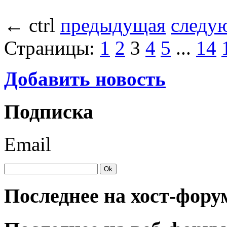
←
ctrl
предыдущая
следу
Страницы:
1
2
3
4
5
...
14
Добавить новость
Подписка
Email
Последнее на хост-фору