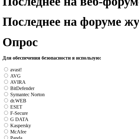
Последнее на веб-форум
Последнее на форуме ж
Опрос
Для обеспечения безопасности я использую:
avast!
AVG
AVIRA
BitDefender
Symantec Norton
dr.WEB
ESET
F-Secure
G DATA
Kaspersky
McAfee
Panda