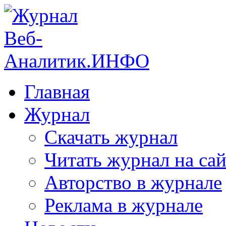
Главная
Журнал
Скачать журнал
Читать журнал на сай
Авторство в журнале
Реклама в журнале