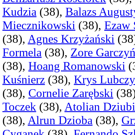
Kudzia
(
38
),
Balazs August
Miecznikowski
(
38
),
Ezaw 
(
38
),
Agnes Krzyżański
(
38
Formela
(
38
),
Zore Garczyń
(
38
),
Hoang Romanowski
(
Kuśnierz
(
38
),
Krys Lubczy
(
38
),
Cornelie Zarębski
(
38
Toczek
(
38
),
Atolian Dziub
(
38
),
Alrun Dzioba
(
38
),
Gr
Cyganek
(
38
),
Fernando Sz