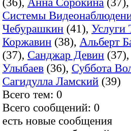
(
36
),
Анна Сорокина
(
37
)
Системы Видеонаблюдени
Чебурашкин
(
41
),
Услуги
Коржавин
(
38
),
Альберт Б
(
37
),
Санджар Девин
(
37
)
Улыбаев
(
36
),
Суббота Во
Сагидулла Ламский
(
39
)
Всего тем:
0
Всего сообщений:
0
есть новые сообщения