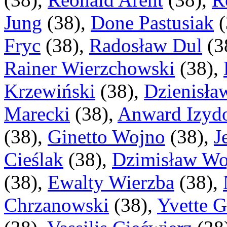
Jung
(
38
),
Done Pastusiak
(
Fryc
(
38
),
Radosław Dul
(
3
Rainer Wierzchowski
(
38
),
Krzewiński
(
38
),
Dzienisła
Marecki
(
38
),
Anward Izyd
(
38
),
Ginetto Wojno
(
38
),
J
Cieślak
(
38
),
Dzimisław Wo
(
38
),
Ewalty Wierzba
(
38
),
Chrzanowski
(
38
),
Yvette G