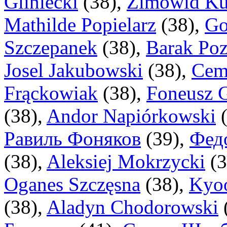
Gliniecki
(
38
),
Zimowid Ku
Mathilde Popielarz
(
38
),
Go
Szczepanek
(
38
),
Barak Poz
Josel Jakubowski
(
38
),
Cem
Frąckowiak
(
38
),
Foneusz G
(
38
),
Andor Napiórkowski
Равиль Фоняков
(
39
),
Фед
(
38
),
Aleksiej Mokrzycki
(
3
Oganes Szczęsna
(
38
),
Kyoo
(
38
),
Aladyn Chodorowski