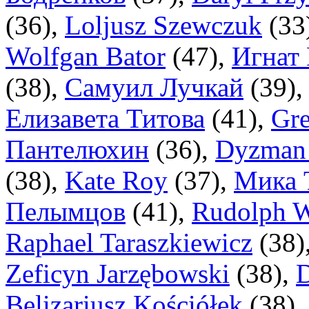
(
36
),
Loljusz Szewczuk
(
33
Wolfgan Bator
(
47
),
Игнат
(
38
),
Самуил Лучкай
(
39
)
Елизавета Титова
(
41
),
Gr
Пантелюхин
(
36
),
Dyzman 
(
38
),
Kate Roy
(
37
),
Мика 
Пелымцов
(
41
),
Rudolph W
Raphael Taraszkiewicz
(
38
)
Zeficyn Jarzębowski
(
38
),
D
Belizariusz Kościółek
(
38
),