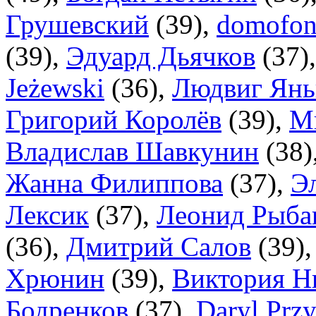
Грушевский
(
39
),
domofon
(
39
),
Эдуард Дьячков
(
37
)
Jeżewski
(
36
),
Людвиг Янь
Григорий Королёв
(
39
),
М
Владислав Шавкунин
(
38
)
Жанна Филиппова
(
37
),
Э
Лексик
(
37
),
Леонид Рыба
(
36
),
Дмитрий Салов
(
39
)
Хрюнин
(
39
),
Виктория Н
Бодренков
(
37
),
Daryl Przy