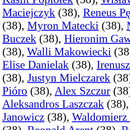
Maciejczyk
(
38
),
Reneus P
(
38
),
Myron Matecki
(
38
),
Buczek
(
38
),
Hieronim Gaw
(
38
),
Walli Makowiecki
(
38
Elise Danielak
(
38
),
Irenus
(
38
),
Justyn Mielczarek
(
38
Pióro
(
38
),
Alex Szczur
(
38
Aleksandros Laszczak
(
38
)
Janowicz
(
38
),
Waldomierz 
(
38
),
Reonald Arent
(
38
),
R