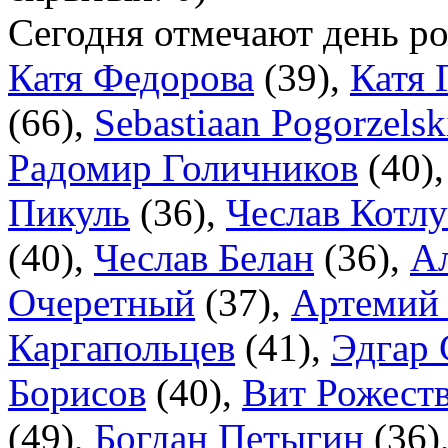
Сегодня отмечают день 
Катя Федорова
(
39
),
Катя 
(
66
),
Sebastiaan Pogorzelsk
Радомир Голичников
(
40
)
Пикуль
(
36
),
Чеслав Котл
(
40
),
Чеслав Белан
(
36
),
А
Очеретный
(
37
),
Артемий 
Каргапольцев
(
41
),
Эдгар 
Борисов
(
40
),
Вит Рожест
(
49
),
Богдан Петыгин
(
36
)