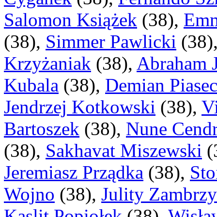
Salomon Książek
(
38
),
Emm
(
38
),
Simmer Pawlicki
(
38
)
Krzyżaniak
(
38
),
Abraham J
Kubala
(
38
),
Demian Piasec
Jendrzej Kotkowski
(
38
),
Vi
Bartoszek
(
38
),
Nune Cend
(
38
),
Sakhavat Miszewski
(
Jeremiasz Prządka
(
38
),
Sto
Wojno
(
38
),
Julity Zambrzy
Kaslit Popiołek
(
38
),
Wisła