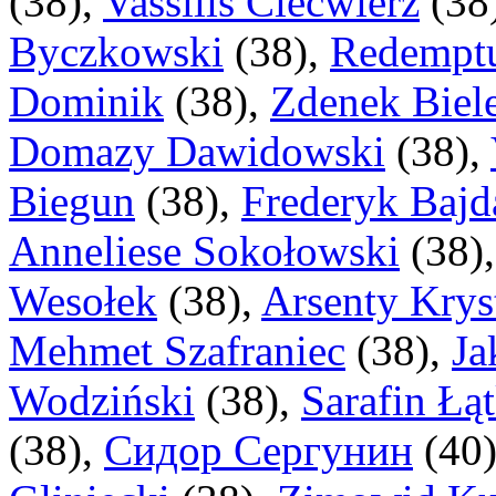
(
38
),
Vassilis Ciećwierz
(
38
Byczkowski
(
38
),
Redemptu
Dominik
(
38
),
Zdenek Biel
Domazy Dawidowski
(
38
),
Biegun
(
38
),
Frederyk Bajd
Anneliese Sokołowski
(
38
)
Wesołek
(
38
),
Arsenty Krys
Mehmet Szafraniec
(
38
),
Ja
Wodziński
(
38
),
Sarafin Łą
(
38
),
Сидор Сергунин
(
40