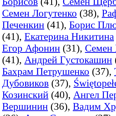
Борисов
(
41
),
Семен Щерб
Семен Логутенко
(
38
),
Ра
Печенкин
(
41
),
Борис Пл
(
41
),
Екатерина Никитина
Егор Афонин
(
31
),
Семен
(
41
),
Андрей Густокашин
Бахрам Петрушенко
(
37
),
Дубовиков
(
37
),
Świętopeł
Козинский
(
40
),
Ангел Пе
Вершинин
(
36
),
Вадим Хр