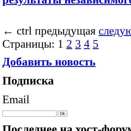
←
ctrl
предыдущая
следу
Страницы:
1
2
3
4
5
Добавить новость
Подписка
Email
Последнее на хост-фору