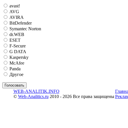
avast!
AVG
AVIRA
BitDefender
Symantec Norton
dr.WEB
ESET
F-Secure
G DATA
Kaspersky
McAfee
Panda
Другое
WEB-ANALITIK.INFO
Главн
©
Web-Analitics.ru
2010 - 2026 Все права защищены
Рекла