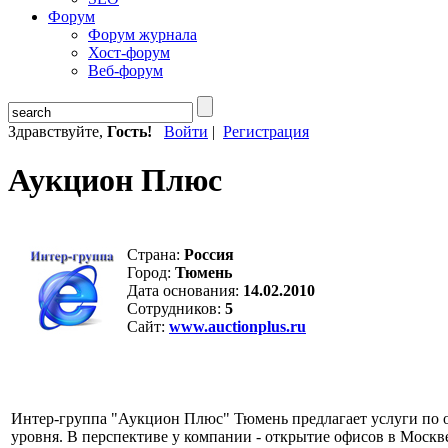
Форум
Форум журнала
Хост-форум
Веб-форум
Здравствуйте,
Гость!
Войти
|
Регистрация
Аукцион Плюс
Страна:
Россия
Город:
Тюмень
Дата основания:
14.02.2010
Сотрудников:
5
Сайт:
www.auctionplus.ru
Интер-группа "Аукцион Плюс" Тюмень предлагает услуги по о
уровня. В перспективе у компании - открытие офисов в Москв