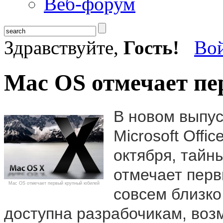
Веб-форум
Здравствуйте,
Гость!
Во
Mac OS отмечает п
В новом выпус
Microsoft Offi
октября, тайн
отмечает перв
Mac OS отмечает первый крупный юбилей
совсем близко
доступна разрабочикам, воз