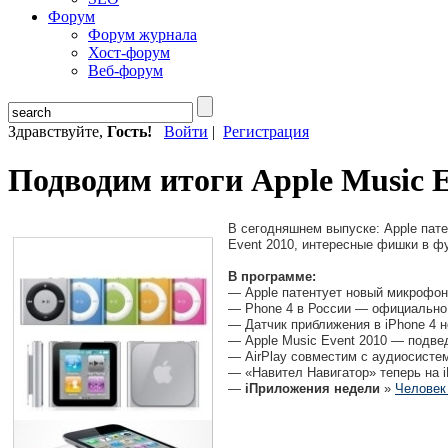
Форум
Форум журнала
Хост-форум
Веб-форум
Здравствуйте,
Гость!
Войти
|
Регистрация
Подводим итоги Apple Music E
В сегодняшнем выпуске: Apple пате
Event 2010, интересные фишки в фу
В программе:
— Apple патентует новый микрофон
— Phone 4 в России — официально
— Датчик приближения в iPhone 4 н
— Apple Music Event 2010 — подвед
— AirPlay совместим с аудиосисте
— «Навител Навигатор» теперь на i
—
iПриложения недели
»
Человек 