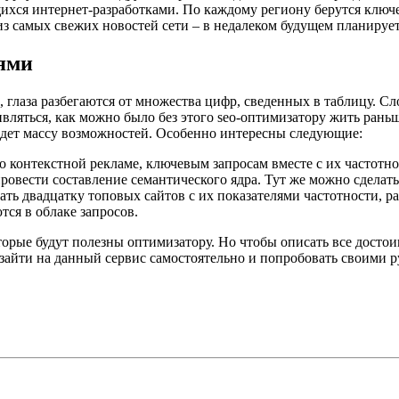
хся интернет-разработками. По каждому региону берутся ключе
из самых свежих новостей сети – в недалеком будущем планирует
тями
 глаза разбегаются от множества цифр, сведенных в таблицу. С
ивляться, как можно было без этого seo-оптимизатору жить рань
айдет массу возможностей. Особенно интересны следующие:
контекстной рекламе, ключевым запросам вместе с их частотно
 провести составление семантического ядра. Тут же можно сдела
ть двадцатку топовых сайтов с их показателями частотности, ра
ся в облаке запросов.
орые будут полезны оптимизатору. Но чтобы описать все достои
айти на данный сервис самостоятельно и попробовать своими рук