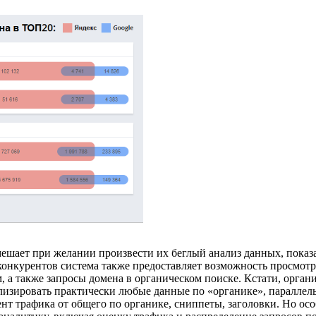
ешает при желании произвести их беглый анализ данных, показа
конкурентов система также предоставляет возможность просмот
, а также запросы домена в органическом поиске. Кстати, орган
лизировать практически любые данные по «органике», параллел
ент трафика от общего по органике, сниппеты, заголовки. Но о