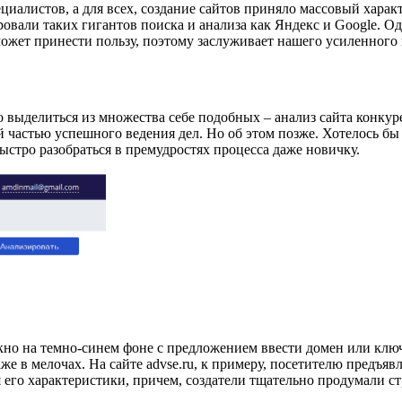
ециалистов, а для всех, создание сайтов приняло массовый харак
овали таких гигантов поиска и анализа как Яндекс и Google. О
ожет принести пользу, поэтому заслуживает нашего усиленного
ыделиться из множества себе подобных – анализ сайта конкурен
 частью успешного ведения дел. Но об этом позже. Хотелось бы
стро разобраться в премудростях процесса даже новичку.
 окно на темно-синем фоне с предложением ввести домен или ключ
е в мелочах. На сайте advse.ru, к примеру, посетителю предъявл
 его характеристики, причем, создатели тщательно продумали ст