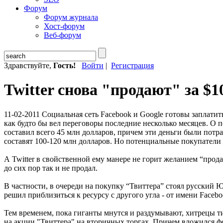
Форум
Форум журнала
Хост-форум
Веб-форум
Здравствуйте,
Гость!
Войти
|
Регистрация
Twitter снова "продают" за $1
11-02-2011
Социальная сеть Facebook и Google готовы заплатить 
как будто бы вел переговоры последние несколько месяцев. О
составил всего 45 млн долларов, причем эти деньги были потр
составят 100-120 млн долларов. Но потенциальные покупатели
А Twitter в свойственной ему манере не горит желанием “прод
до сих пор так и не продал.
В частности, в очереди на покупку “Твиттера” стоял русский 
решил приблизиться к ресурсу с другого угла - от имени Facebo
Тем временем, пока гиганты мнутся и раздумывают, хитрецы ти
на акции "Твиттера" на вторичных торгах. Причем вложился фо