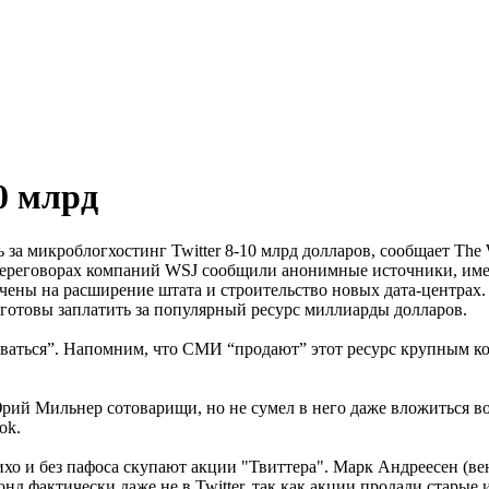
0 млрд
за микроблогхостинг Twitter 8-10 млрд долларов, сообщает The W
 переговорах компаний WSJ сообщили анонимные источники, име
ачены на расширение штата и строительство новых дата-центрах
 готовы заплатить за популярный ресурс миллиарды долларов.
аваться”. Напомним, что СМИ “продают” этот ресурс крупным ком
Юрий Мильнер сотоварищи, но не сумел в него даже вложиться во
ok.
хо и без пафоса скупают акции "Твиттера". Марк Андреесен (ве
нд фактически даже не в Twitter, так как акции продали старые