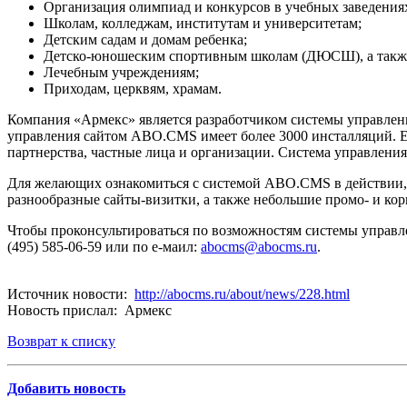
Организация олимпиад и конкурсов в учебных заведения
Школам, колледжам, институтам и университетам;
Детским садам и домам ребенка;
Детско-юношеским спортивным школам (ДЮСШ), а также
Лечебным учреждениям;
Приходам, церквям, храмам.
Компания «Армекс» является разработчиком системы управлен
управления сайтом ABO.CMS имеет более 3000 инсталляций. Е
партнерства, частные лица и организации. Система управлени
Для желающих ознакомиться с системой ABO.CMS в действии, 
разнообразные сайты-визитки, а также небольшие промо- и ко
Чтобы проконсультироваться по возможностям системы управле
(495) 585-06-59 или по е-маил:
abocms@abocms.ru
.
Источник новости:
http://abocms.ru/about/news/228.html
Новость прислал: Армекс
Возврат к списку
Добавить новость