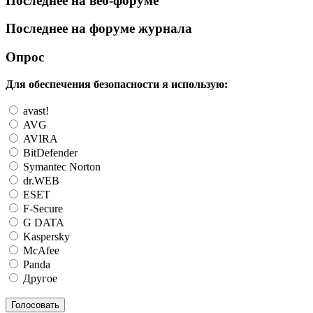
Последнее на веб-форуме
Последнее на форуме журнала
Опрос
Для обеспечения безопасности я использую:
avast!
AVG
AVIRA
BitDefender
Symantec Norton
dr.WEB
ESET
F-Secure
G DATA
Kaspersky
McAfee
Panda
Другое