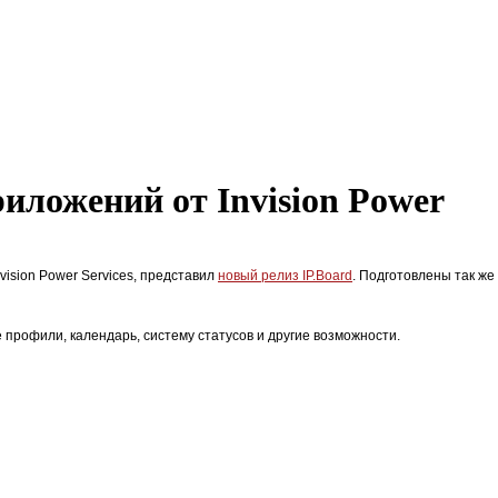
риложений от Invision Power
vision Power Services, представил
новый релиз IP.Board
. Подготовлены так же
рофили, календарь, систему статусов и другие возможности.