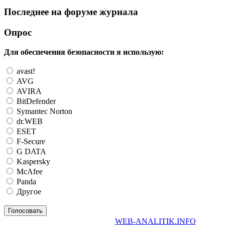
Последнее на форуме журнала
Опрос
Для обеспечения безопасности я использую:
avast!
AVG
AVIRA
BitDefender
Symantec Norton
dr.WEB
ESET
F-Secure
G DATA
Kaspersky
McAfee
Panda
Другое
WEB-ANALITIK.INFO