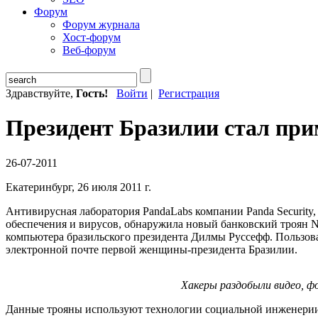
Форум
Форум журнала
Хост-форум
Веб-форум
Здравствуйте,
Гость!
Войти
|
Регистрация
Президент Бразилии стал при
26-07-2011
Екатеринбург, 26 июля 2011 г.
Антивирусная лаборатория PandaLabs компании Panda Security
обеспечения и вирусов, обнаружила новый банковский троян 
компьютера бразильского президента Дилмы Руссефф. Пользова
электронной почте первой женщины-президента Бразилии.
Хакеры раздобыли видео, ф
Данные трояны используют технологии социальной инженерии