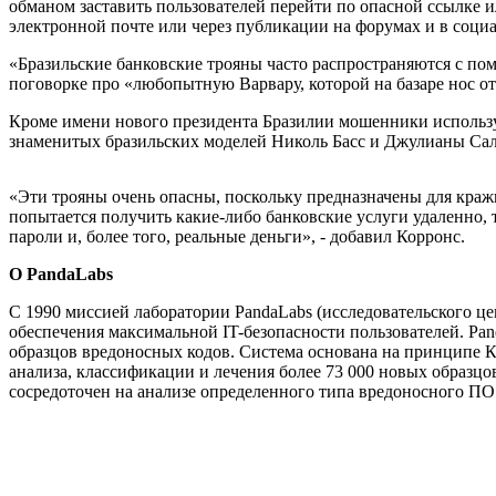
обманом заставить пользователей перейти по опасной ссылке 
электронной почте или через публикации на форумах и в социа
«Бразильские банковские трояны часто распространяются с п
поговорке про «любопытную Варвару, которой на базаре нос от
Кроме имени нового президента Бразилии мошенники использую
знаменитых бразильских моделей Николь Басс и Джулианы Сал
«Эти трояны очень опасны, поскольку предназначены для краж
попытается получить какие-либо банковские услуги удаленно, 
пароли и, более того, реальные деньги», - добавил Корронс.
О PandaLabs
С 1990 миссией лаборатории PandaLabs (исследовательского ц
обеспечения максимальной IT-безопасности пользователей. Pa
образцов вредоносных кодов. Система основана на принципе К
анализа, классификации и лечения более 73 000 новых образц
сосредоточен на анализе определенного типа вредоносного ПО