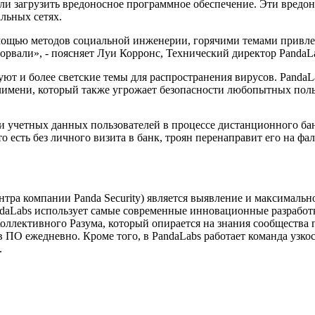
или загрузить вредоносное программное обеспечение. Эти вредо
льных сетях.
омощью методов социальной инженерии, горячими темами привле
орвали», - поясняет Луи Корронс, Технический директор PandaL
т и более светские темы для распространения вирусов. PandaLa
имени, который также угрожает безопасности любопытных поль
и учетных данных пользователей в процессе дистанционного ба
то есть без личного визита в банк, троян перенаправит его на 
ентра компании Panda Security) является выявление и максимал
ndaLabs использует самые современные инновационные разработ
оллективного Разума, который опирается на знания сообщества 
ов ПО ежедневно. Кроме того, в PandaLabs работает команда уз
.