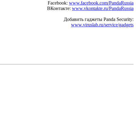
Facebook:
www.facebook.com/PandaRussia
ВКонтакте:
www.vkontakte.ru/PandaRussia
Добавить гаджеты Panda Security:
www.viruslab.ru/service/gadgets