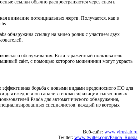
носные ссылки обычно распространяются через спам в
кая внимание потенциальных жертв. Получается, как в
abs.
bs обнаружила ссылку на видео-ролик с участием двух
зователей.
нковского обслуживания. Если зараженный пользователь
фальшивый сайт, с помощью которого мошенники могут украсть
ьно эффективная борьба с новыми видами вредоносного ПО для
ки для ежедневного анализа и классификации тысяч новых
пользователей Panda для автоматического обнаружения,
коспециализированных специалистов, каждый из которых
Веб-сайт:
www.viruslab.ru
Twitter:
www.twitter.com/Panda_Russia