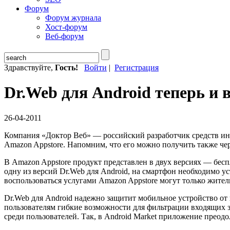
Форум
Форум журнала
Хост-форум
Веб-форум
Здравствуйте,
Гость!
Войти
|
Регистрация
Dr.Web для Android теперь и 
26-04-2011
Компания «Доктор Веб» — российский разработчик средств инф
Amazon Appstore. Напомним, что его можно получить также чер
В Amazon Appstore продукт представлен в двух версиях — бесп
одну из версий Dr.Web для Android, на смартфон необходимо у
воспользоваться услугами Amazon Appstore могут только жит
Dr.Web для Android надежно защитит мобильное устройство от
пользователям гибкие возможности для фильтрации входящих з
среди пользователей. Так, в Android Market приложение преодо