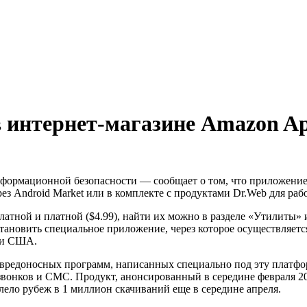
в интернет-магазине Amazon Ap
ормационной безопасности — сообщает о том, что приложение D
ез Android Market или в комплекте с продуктами Dr.Web для раб
латной и платной ($4.99), найти их можно в разделе «Утилиты»
становить специальное приложение, через которое осуществляетс
ели США.
 вредоносных программ, написанных специально под эту платфо
вонков и СМС. Продукт, анонсированный в середине февраля 20
лело рубеж в 1 миллион скачиваний еще в середине апреля.