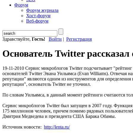
Форум
Форум журнала
Хост-форум
Веб-форум
Здравствуйте,
Гость!
Войти
|
Регистрация
Основатель Twitter рассказа
19-11-2010
Сервис микроблогов Twitter подсчитывает "рейтинг р
основателей Twitter Эвана Уильямса (Evan Williams). Отвечая 
репутации" являются одним из инструментов для определения п
репутации", основатель Twitter не уточнил.
По словам Уильямса, в данный момент рейтинги считаются тол
Сервис микроблогов Twitter был запущен в 2007 году. Функция 
175 миллионов человек, причем помимо рядовых пользователей 
Дмитрия Медведева и президента США Барака Обамы.
Источник новости:
http://lenta.ru/