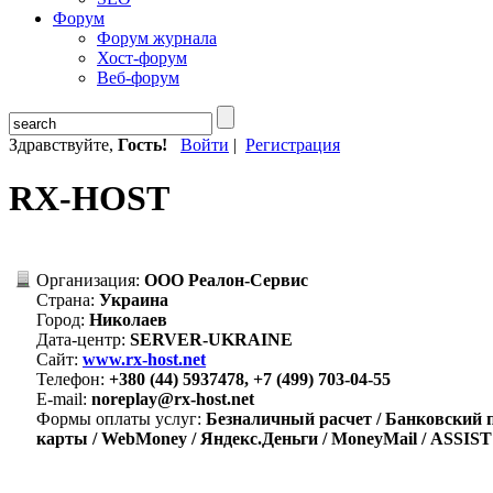
Форум
Форум журнала
Хост-форум
Веб-форум
Здравствуйте,
Гость!
Войти
|
Регистрация
RX-HOST
Организация:
ООО Реалон-Сервис
Страна:
Украина
Город:
Николаев
Дата-центр:
SERVER-UKRAINE
Сайт:
www.rx-host.net
Телефон:
+380 (44) 5937478, +7 (499) 703-04-55
E-mail:
noreplay@rx-host.net
Формы оплаты услуг:
Безналичный расчет / Банковский п
карты / WebMoney / Яндекс.Деньги / MoneyMail / ASSIS