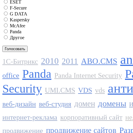
ESET
F-Secure
G DATA
Kaspersky
McAfee
Panda
Другое
an
2010
2011
ABO.CMS
1C-Битрикс
Panda
P
office
Panda Internet Security
ант
Security
UMI.CMS
VDS
vds
домены
домен
и
веб-дизайн
веб-студия
интернет-реклама
корпоративный сайт
не
продвижение сайтов
Раз
продвижение