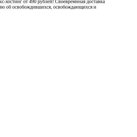
с-хостинг от 490 рублей! Своевремнная доставка
цию об освобождившихся, освобождающихся и