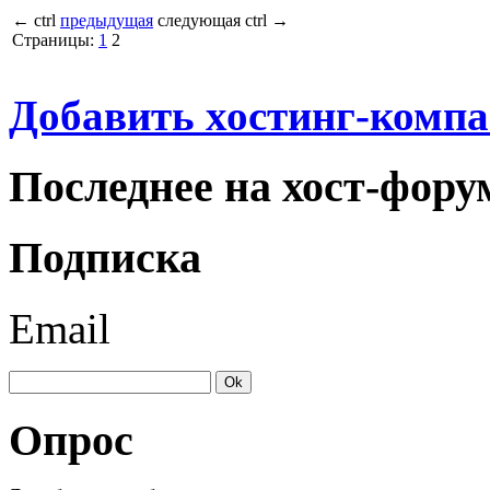
←
ctrl
предыдущая
следующая
ctrl
→
Страницы:
1
2
Добавить хостинг-компа
Последнее на хост-фору
Подписка
Email
Опрос