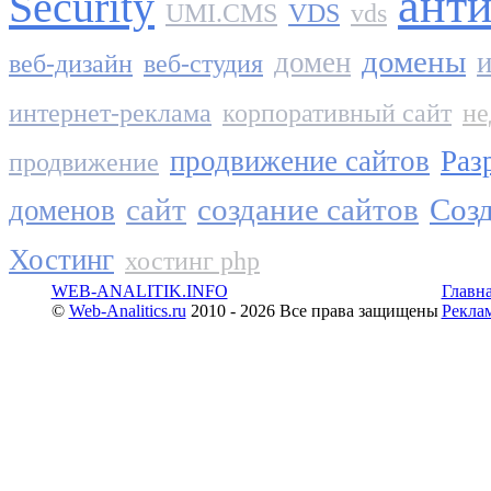
ант
Security
UMI.CMS
VDS
vds
домены
домен
и
веб-дизайн
веб-студия
интернет-реклама
корпоративный сайт
не
продвижение сайтов
Раз
продвижение
сайт
создание сайтов
Созд
доменов
Хостинг
хостинг php
WEB-ANALITIK.INFO
Главн
©
Web-Analitics.ru
2010 - 2026 Все права защищены
Рекла