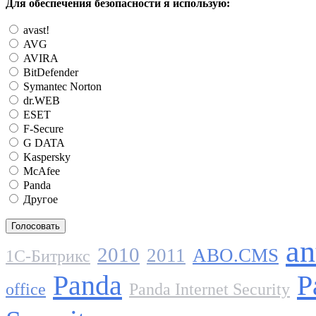
Для обеспечения безопасности я использую:
avast!
AVG
AVIRA
BitDefender
Symantec Norton
dr.WEB
ESET
F-Secure
G DATA
Kaspersky
McAfee
Panda
Другое
an
2010
2011
ABO.CMS
1C-Битрикс
Panda
P
office
Panda Internet Security