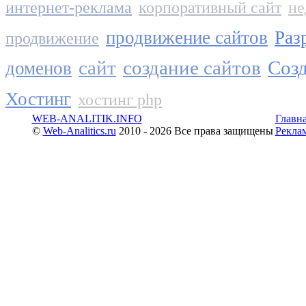
интернет-реклама
корпоративный сайт
не
продвижение сайтов
Раз
продвижение
сайт
создание сайтов
Созд
доменов
Хостинг
хостинг php
WEB-ANALITIK.INFO
Главн
©
Web-Analitics.ru
2010 - 2026 Все права защищены
Рекла