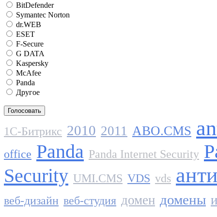
BitDefender
Symantec Norton
dr.WEB
ESET
F-Secure
G DATA
Kaspersky
McAfee
Panda
Другое
an
2010
2011
ABO.CMS
1C-Битрикс
Panda
P
office
Panda Internet Security
ант
Security
UMI.CMS
VDS
vds
домены
домен
и
веб-дизайн
веб-студия