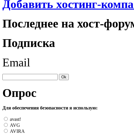
Добавить хостинг-компа
Последнее на хост-фору
Подписка
Email
Опрос
Для обеспечения безопасности я использую:
avast!
AVG
AVIRA