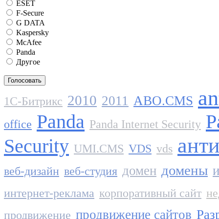
ESET
F-Secure
G DATA
Kaspersky
McAfee
Panda
Другое
an
2010
2011
ABO.CMS
1C-Битрикс
Panda
P
office
Panda Internet Security
ант
Security
UMI.CMS
VDS
vds
домены
домен
и
веб-дизайн
веб-студия
интернет-реклама
корпоративный сайт
не
продвижение сайтов
Раз
продвижение