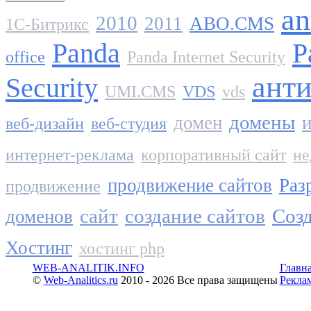
an
2010
2011
ABO.CMS
1C-Битрикс
Panda
P
office
Panda Internet Security
ант
Security
UMI.CMS
VDS
vds
домены
домен
и
веб-дизайн
веб-студия
интернет-реклама
корпоративный сайт
не
продвижение сайтов
Раз
продвижение
сайт
создание сайтов
Созд
доменов
Хостинг
хостинг php
WEB-ANALITIK.INFO
Главн
©
Web-Analitics.ru
2010 - 2026 Все права защищены
Рекла