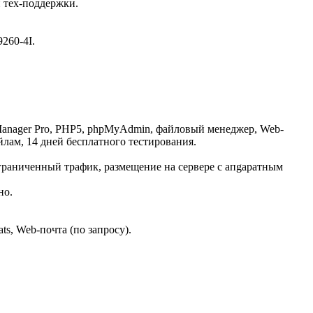
и тех-поддержки.
260-4I.
P Manager Pro, PHP5, phpMyAdmin, файловый менеджер, Web-
лам, 14 дней бесплатного тестирования.
ограниченный трафик, размещение на сервере с апgаратным
но.
s, Web-почта (по запросу).