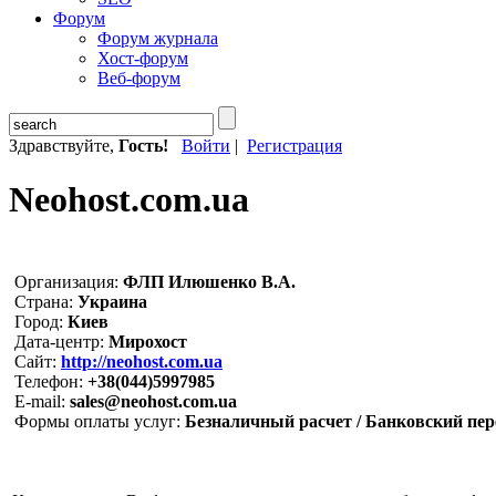
Форум
Форум журнала
Хост-форум
Веб-форум
Здравствуйте,
Гость!
Войти
|
Регистрация
Neohost.com.ua
Организация:
ФЛП Илюшенко В.А.
Страна:
Украина
Город:
Киев
Дата-центр:
Мирохост
Сайт:
http://neohost.com.ua
Телефон:
+38(044)5997985
E-mail:
sales@neohost.com.ua
Формы оплаты услуг:
Безналичный расчет / Банковский пер