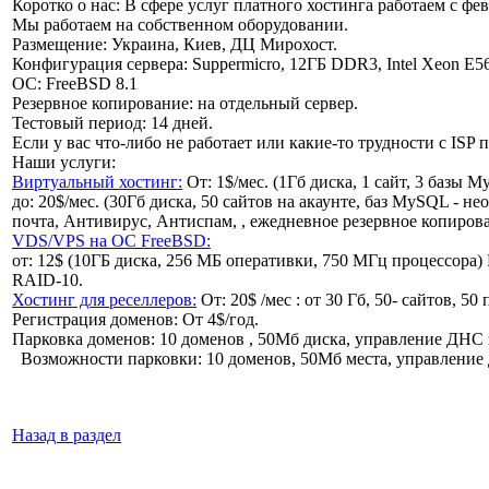
Коротко о нас: В сфере услуг платного хостинга работаем с фе
Мы работаем на собственном оборудовании.
Размещение: Украина, Киев, ДЦ Мирохост.
Конфигурация сервера: Suppermicro, 12ГБ DDR3, Intel Xeon E
OC: FreeBSD 8.1
Резервное копирование: на отдельный сервер.
Тестовый период: 14 дней.
Если у вас что-либо не работает или какие-то трудности с ISP 
Наши услуги:
Виртуальный хостинг:
От: 1$/мес. (1Гб диска, 1 сайт, 3 базы 
до: 20$/мес. (30Гб диска, 50 сайтов на акаунте, баз MySQL -
почта, Антивирус, Антиспам, , ежедневное резервное копиров
VDS/VPS на ОС FreeBSD:
от: 12$ (10ГБ диска, 256 МБ оперативки, 750 МГц процессора)
RAID-10.
Хостинг для реселлеров:
От: 20$ /мес : от 30 Гб, 50- сайтов, 
Регистрация доменов: От 4$/год.
Парковка доменов: 10 доменов , 50Мб диска, управление ДНС 
Возможности парковки: 10 доменов, 50Мб места, управление Д
Назад в раздел