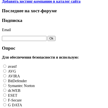
Добавить хостинг-компанию в каталог сайта
Последнее на хост-форуме
Подписка
Email
Опрос
Для обеспечения безопасности я использую:
avast!
AVG
AVIRA
BitDefender
Symantec Norton
dr.WEB
ESET
F-Secure
G DATA