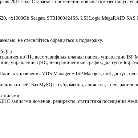
враля 2011 года Стараемся постепенно повышать качество услуг 
5620, 4х1000Gb Seagate ST31000424SS, LSI Logic MegaRAID SAS 9
панелью, не стесняйтесь обращаться в поддержку.
MySQL)
 неограниченно) На всех тарифных планах: панель управление IS
ание, управление ДНС, неограниченный трафик, доступ к log-фай
 Панель управления VDS Manager + ISP Manager, root доступ, не
50 пользователей. Баз MySQL, субдоменов, алиянсов, - неограничен
записями.
НС-записями доменов, редиректы, статистика посещений Awstat