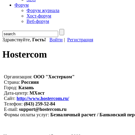
Форум
Форум журнала
Хост-форум
Веб-форум
Здравствуйте,
Гость!
Войти
|
Регистрация
Hostercom
Организация:
ООО "Хостерком"
Страна:
Россиия
Город:
Казань
Дата-центр:
МХост
Сайт:
http://www.hostercom.ru/
Телефон:
(843) 259-52-84
E-mail:
support@hostercom.ru
Формы оплаты услуг:
Безналичный расчет / Банковский пере