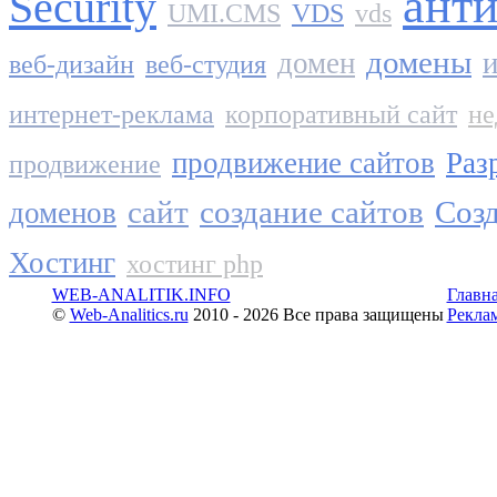
ант
Security
UMI.CMS
VDS
vds
домены
домен
и
веб-дизайн
веб-студия
интернет-реклама
корпоративный сайт
не
продвижение сайтов
Раз
продвижение
сайт
создание сайтов
Созд
доменов
Хостинг
хостинг php
WEB-ANALITIK.INFO
Главн
©
Web-Analitics.ru
2010 - 2026 Все права защищены
Рекла