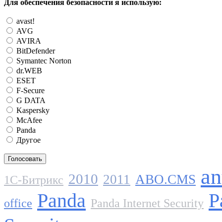
Для обеспечения безопасности я использую:
avast!
AVG
AVIRA
BitDefender
Symantec Norton
dr.WEB
ESET
F-Secure
G DATA
Kaspersky
McAfee
Panda
Другое
an
2010
2011
ABO.CMS
1C-Битрикс
Panda
P
office
Panda Internet Security