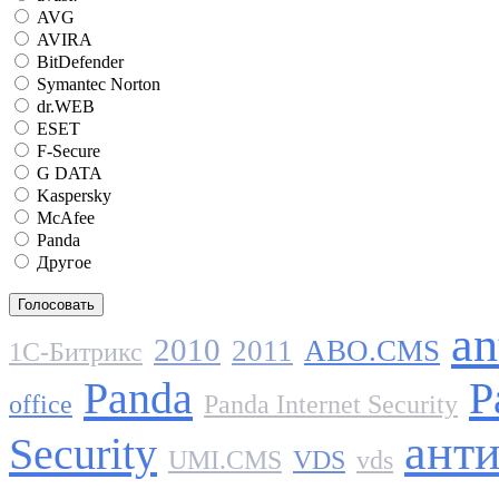
AVG
AVIRA
BitDefender
Symantec Norton
dr.WEB
ESET
F-Secure
G DATA
Kaspersky
McAfee
Panda
Другое
an
2010
2011
ABO.CMS
1C-Битрикс
Panda
P
office
Panda Internet Security
ант
Security
UMI.CMS
VDS
vds