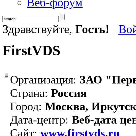
Веб-форум
Здравствуйте,
Гость!
Во
FirstVDS
Организация:
ЗАО "Пер
Страна:
Россия
Город:
Москва, Иркутс
Дата-центр:
Веб-дата це
Сайт:
www.firstvds.ru