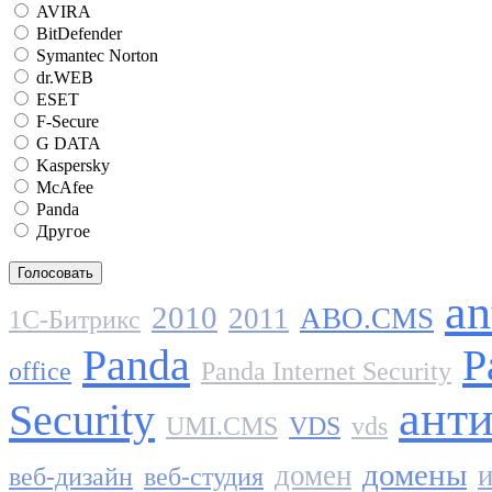
AVIRA
BitDefender
Symantec Norton
dr.WEB
ESET
F-Secure
G DATA
Kaspersky
McAfee
Panda
Другое
an
2010
2011
ABO.CMS
1C-Битрикс
Panda
P
office
Panda Internet Security
ант
Security
UMI.CMS
VDS
vds
домены
домен
и
веб-дизайн
веб-студия