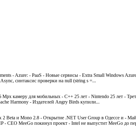
nts - Azure: - PaaS - Новые сервисы - Extra Small Windows Azure
sync, cинтаксис проверки на null (string s =...
 Mpx камеру для мобильных - С++ 25 лет - Nintendo 25 лет - Тре
ache Harmony - Издателей Angry Birds купили...
2 Beta и Mono 2.8 - Открытие .NET User Group в Одессе и - Май
HP - CEO MeeGo покинул проект - Intel не выпустит MeeGo до пер