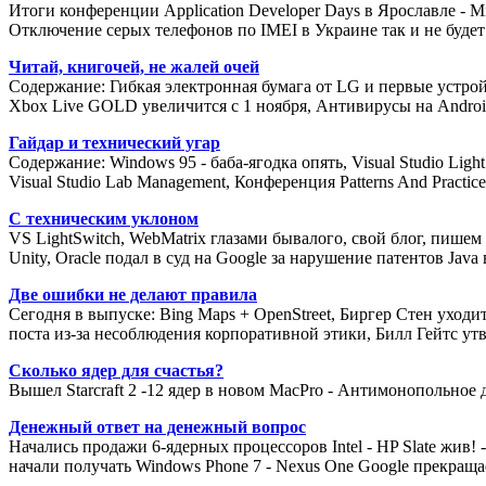
Итоги конференции Application Developer Days в Ярославле - Mi
Отключение серых телефонов по IMEI в Украине так и не будет 
Читай, книгочей, не жалей очей
Содержание: Гибкая электронная бумага от LG и первые устройст
Xbox Live GOLD увеличится с 1 ноября, Антивирусы на Android
Гайдар и технический угар
Содержание: Windows 95 - баба-ягодка опять, Visual Studio Li
Visual Studio Lab Management, Конференция Patterns And Practi
С техническим уклоном
VS LightSwitch, WebMatrix глазами бывалого, свой блог, пише
Unity, Oracle подал в суд на Google за нарушение патентов Java в
Две ошибки не делают правила
Сегодня в выпуске: Bing Maps + OpenStreet, Биргер Стен уходит
поста из-за несоблюдения корпоративной этики, Билл Гейтс утве
Сколько ядер для счастья?
Вышел Starcraft 2 -12 ядер в новом MacPro - Антимонопольное 
Денежный ответ на денежный вопрос
Начались продажи 6-ядерных процессоров Intel - HP Slate жив!
начали получать Windows Phone 7 - Nexus One Google прекраща