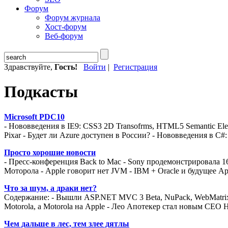
Форум
Форум журнала
Хост-форум
Веб-форум
Здравствуйте,
Гость!
Войти
|
Регистрация
Подкасты
Microsoft PDC10
- Нововведения в IE9: CSS3 2D Transofrms, HTML5 Semantic Eleme
Pixar - Будет ли Azure доступен в России? - Нововведения в C#: A
Просто хорошие новости
- Пресс-конференция Back to Mac - Sony продемонстрировала 16
Моторола - Apple говорит нет JVM - IBM + Oracle и будущее Ap
Что за шум, а драки нет?
Содержание: - Вышли ASP.NET MVC 3 Beta, NuPack, WebMatrix 
Motorola, а Motorola на Apple - Лео Апотекер стал новым CEO 
Чем дальше в лес, тем злее дятлы