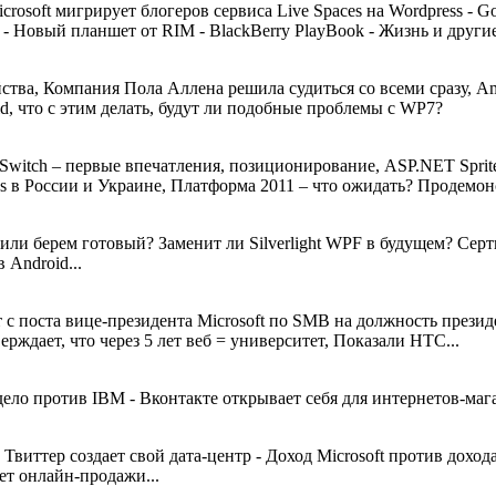
crosoft мигрирует блогеров сервиса Live Spaces на Wordpress - 
- Новый планшет от RIM - BlackBerry PlayBook - Жизнь и другие
ва, Компания Пола Аллена решила судиться со всеми сразу, Ameth
, что с этим делать, будут ли подобные проблемы с WP7?
ghtSwitch – первые впечатления, позиционирование, ASP.NET Spri
ces в России и Украине, Платформа 2011 – что ожидать? Продемон
м или берем готовый? Заменит ли Silverlight WPF в будущем? Се
 Android...
 с поста вице-президента Microsoft по SMB на должность президе
рждает, что через 5 лет веб = университет, Показали HTC...
дело против IBM - Вконтакте открывает себя для интернетов-мага
 - Твиттер создает свой дата-центр - Доход Microsoft против до
ет онлайн-продажи...