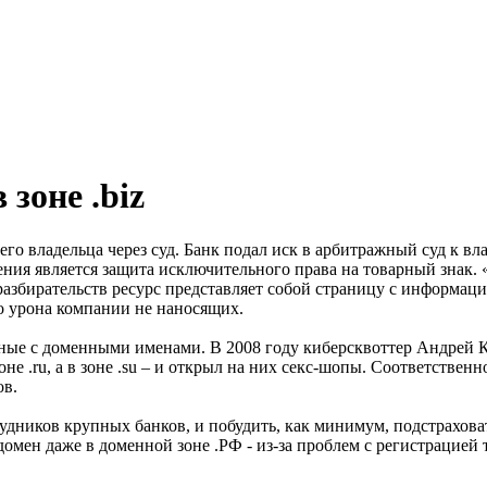
 зоне .biz
 его владельца через суд. Банк подал иск в арбитражный суд к в
ния является защита исключительного права на товарный знак. «С
збирательств ресурс представляет собой страницу с информацией
го урона компании не наносящих.
ные с доменными именами. В 2008 году киберсквоттер Андрей Ка
не .ru, а в зоне .su – и открыл на них секс-шопы. Соответствен
ов.
рудников крупных банков, и побудить, как минимум, подстрахов
домен даже в доменной зоне .РФ - из-за проблем с регистрацией 