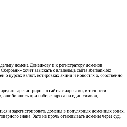
ладельцу домена Донецкову и к регистратору доменов
бербанк» хочет взыскать с владельца сайта sberbank.biz
 о курсах валют, котировках акций и новостях о, собственно,
редин зарегистрировал сайты с адресами, в точности
но, ошибившись при наборе адреса на один символ,
аться и зарегистрировать домены в популярных доменных зонах.
товарного знака. Зато не прочь отвоевывать домены через суд.