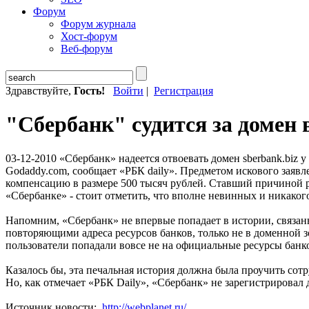
Форум
Форум журнала
Хост-форум
Веб-форум
Здравствуйте,
Гость!
Войти
|
Регистрация
"Сбербанк" судится за домен в
03-12-2010
«Сбербанк» надеется отвоевать домен sberbank.biz у
Godaddy.com, сообщает «РБК daily». Предметом искового заявле
компенсацию в размере 500 тысяч рублей. Ставший причиной ра
«Сбербанке» - стоит отметить, что вполне невинных и никако
Напомним, «Сбербанк» не впервые попадает в истории, связан
повторяющими адреса ресурсов банков, только не в доменной зо
пользователи попадали вовсе не на официальные ресурсы банк
Казалось бы, эта печальная история должна была проучить сот
Но, как отмечает «РБК Daily», «Сбербанк» не зарегистрировал 
Источник новости:
http://webplanet.ru/