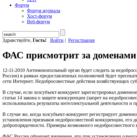
Форум
Форум журнала
Хост-форум
Веб-форум
Здравствуйте,
Гость!
Войти
|
Регистрация
ФАС присмотрит за доменами
12-11-2010
Антимонопольный орган будет следить за недоброс
России) в рамках предоставленных полномочий будет пресека
сети Интернет. Недобросовестные действия хозяйствующих суб
В случае, если хозсубъект-конкурент зарегистрировал доменно
статьи 14 закона о защите конкуренции (запрет на недобросов
использовались результаты интеллектуальной деятельности и 
В случае же, когда хозсубъект-конкурент регистрирует доменно
установления признаков недобросовестной конкуренции, его
добропорядочности. Примеры возможного недобросовестного 
ФАС России обращает внимание, что при установлении одного