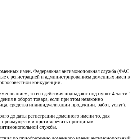
доменных имен. Федеральная антимонопольная служба (ФАС
нные с регистрацией и администрированием доменных имен в
добросовестной конкуренции.
именованием, то его действия подпадают под пункт 4 части 1
ения в оборот товара, если при этом незаконно
ца, средства индивидуализации продукции, работ, услуг).
долго до даты регистрации доменного имени то, для
х преимуществ и противоречить принципам
 антимонопольной службы.
ействия по приобретению доменного имени антимонопольный