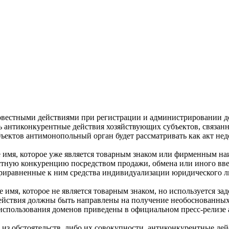
овестными действиями при регистрации и администрировании 
ть антиконкурентные действия хозяйствующих субъектов, связа
ъектов антимонопольный орган будет рассматривать как акт не
е имя, которое уже является товарным знаком или фирменным на
естную конкуренцию посредством продажи, обмена или иного введ
приравненные к ним средства индивидуализации юридического ли
е имя, которое не является товарным знаком, но используется за
 действия должны быть направлены на получение необоснованны
использования доменов приведены в официальном пресс-релизе
 из обстоятельств, либо их совокупности, антиконкурентные д