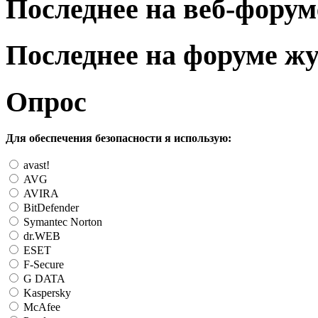
Последнее на веб-форум
Последнее на форуме ж
Опрос
Для обеспечения безопасности я использую:
avast!
AVG
AVIRA
BitDefender
Symantec Norton
dr.WEB
ESET
F-Secure
G DATA
Kaspersky
McAfee