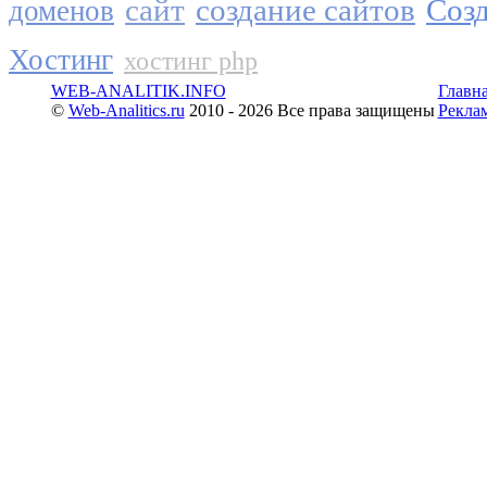
сайт
создание сайтов
Созд
доменов
Хостинг
хостинг php
WEB-ANALITIK.INFO
Главн
©
Web-Analitics.ru
2010 - 2026 Все права защищены
Рекла