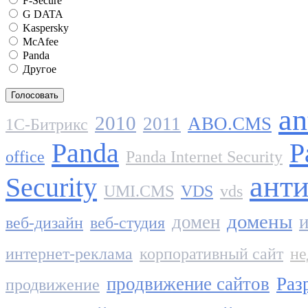
F-Secure
G DATA
Kaspersky
McAfee
Panda
Другое
an
2010
2011
ABO.CMS
1C-Битрикс
Panda
P
office
Panda Internet Security
ант
Security
UMI.CMS
VDS
vds
домены
домен
и
веб-дизайн
веб-студия
интернет-реклама
корпоративный сайт
не
продвижение сайтов
Раз
продвижение