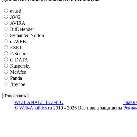
avast!
AVG
AVIRA
BitDefender
Symantec Norton
dr.WEB
ESET
F-Secure
G DATA
Kaspersky
McAfee
Panda
Другое
WEB-ANALITIK.INFO
Главн
©
Web-Analitics.ru
2010 - 2026 Все права защищены
Рекла