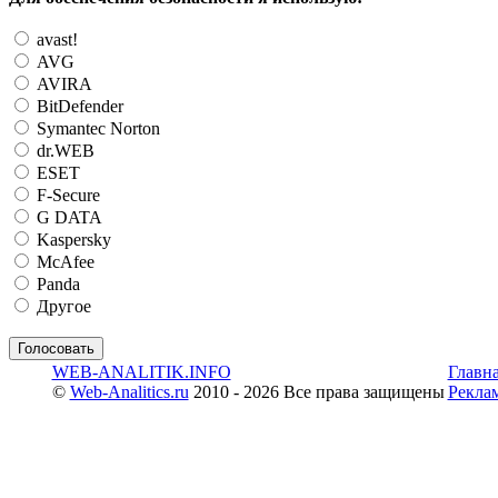
avast!
AVG
AVIRA
BitDefender
Symantec Norton
dr.WEB
ESET
F-Secure
G DATA
Kaspersky
McAfee
Panda
Другое
WEB-ANALITIK.INFO
Главн
©
Web-Analitics.ru
2010 - 2026 Все права защищены
Рекла