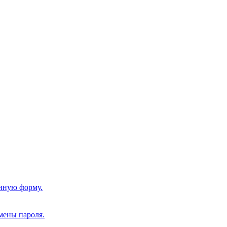
нную форму.
мены пароля.