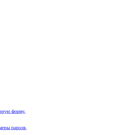
нную форму.
мены пароля.