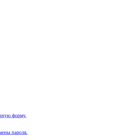
нную форму.
мены пароля.