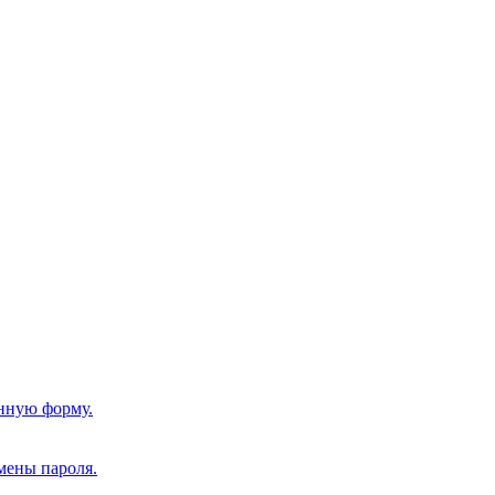
нную форму.
мены пароля.