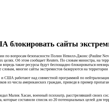
А блокировать сайты экстрем
и по вопросам безопасности Полин Невилл-Джонс (Pauline Nevi
х целях. Об этом сообщает Reuters. По словам министра, на т
и впредь такие ресурсы будут беспощадно блокироваться невзи
 ее словам, многие сайты экстремистов базируются на территори
 и США работают над совместной программой по нейтрализации
ков из числа американских граждан, приведя в пример пропага
дал Малик Хасан, военный психиатр, расстрелявший своих сосл
, которые составили список из 20 потенциальных целей для тер