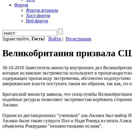
Форум
Форум журнала
Хост-форум
Веб-форум
Здравствуйте,
Гость!
Войти
|
Регистрация
Великобритания призвала СШ
30-10-2010
Заместитель министр внутренних дел Великобритани
которые исламские экстремисты используют в пропагандистски
содержащих пропаганду экстремизма, абсолютно недопустимо 
американские власти поступать таким же образом, так как, по
Британский министр заявила, что спецслужбы Великобритании
подобные ресурсы позволяют экстремистам вербовать сторонни
Авлаки.
Одним из дистанционных "учеников" аль-Авлаки был майор Ни
Авлаки были также супруги Пол и Надя Роквуд из штата Аляска
объявлены Роквудами "ненавистниками ислама".