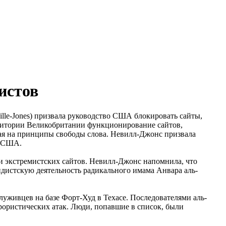
истов
lle-Jones) призвала руководство США блокировать сайты,
ерритории Великобритании функционирование сайтов,
рая на принципы свободы слова. Невилл-Джонс призвала
и США.
 экстремистских сайтов. Невилл-Джонс напомнила, что
ндистскую деятельность радикального имама Анвара аль-
уживцев на базе Форт-Худ в Техасе. Последователями аль-
рористических атак. Люди, попавшие в список, были