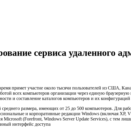
ирование сервиса удаленного а
 время примет участие около тысячи пользователей из США, Кан
ботой всех компьютеров организации через единую браузерную
ности и составление каталогов компьютеров и их конфигураций –
й среднего размера, имеющих от 25 до 500 компьютеров. Для раб
иональные и корпоративные редакции Windows (включая XP, Vist
icrosoft (Forefront, Windows Server Update Services), с тем ли
единый интерфейс доступа