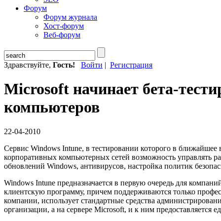
Форум
Форум журнала
Хост-форум
Веб-форум
Здравствуйте,
Гость!
Войти
|
Регистрация
Microsoft начинает бета-тест
компьютеров
22-04-2010
Сервис Windows Intune, в тестировании которого в ближайшее
корпоративных компьютерных сетей возможность управлять ра
обновлений Windows, антивирусов, настройка политик безопас
Windows Intune предназначается в первую очередь для компани
клиентскую программу, причем поддерживаются только професс
компании, использует стандартные средства администрирования M
организации, а на сервере Microsoft, и к ним предоставляется 