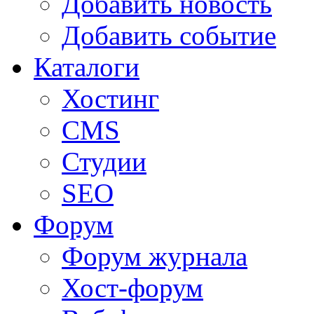
Добавить новость
Добавить событие
Каталоги
Хостинг
CMS
Студии
SEO
Форум
Форум журнала
Хост-форум