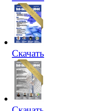
Скачать
Скачать