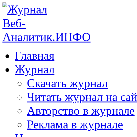
Главная
Журнал
Скачать журнал
Читать журнал на сай
Авторство в журнале
Реклама в журнале