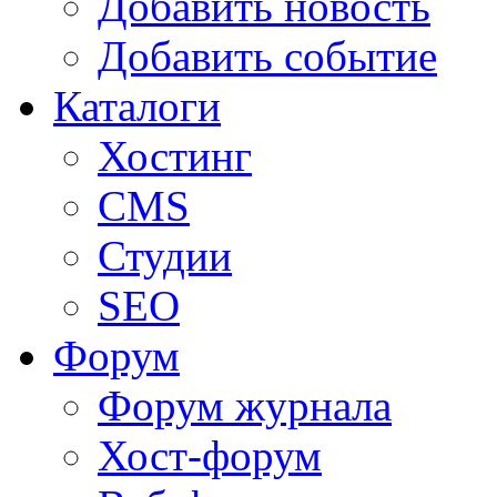
Добавить новость
Добавить событие
Каталоги
Хостинг
CMS
Студии
SEO
Форум
Форум журнала
Хост-форум