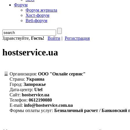
Форум
Форум журнала
Хост-форум
Веб-форум
Здравствуйте,
Гость!
Войти
|
Регистрация
hostservice.ua
Организация:
ООО "Онлайе сервис"
Страна:
Украина
Город:
Запорожье
Дата-центр:
Utel
Сайт:
hostservice.ua
Телефон:
0612190080
E-mail:
info@hostservice.com.ua
Формы оплаты услуг:
Безналичный расчет / Банковский п