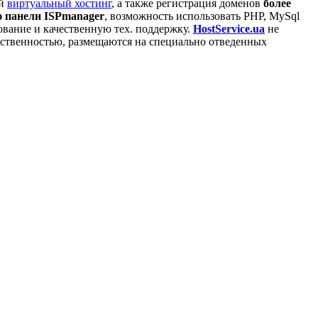
ый
виртуальный хостинг
, а также регистрация доменов
более
 панели ISPmanager
, возможность использовать PHP, MySql
ование и качественную тех. поддержку.
HostService.ua
не
обственностью, размещаются на специально отведенных